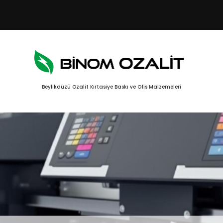
Beylikdüzü Ozalit Kırtasiye Baskı ve Ofis Malzemeleri