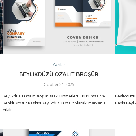
Yazılar
BEYLIKDÜZÜ OZALIT BROŞÜR
October 21, 2025
Beylikdüzü Ozalit Broşür Baskı Hizmetleri | Kurumsal ve
Beylikdüzü 
Renkli Broşür Baskısı Beylikdüzü Ozalit olarak, markanızı
Baskı Beyli
etkili …