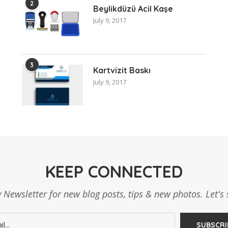
2
Beylikdüzü Acil Kaşe
July 9, 2017
3
Kartvizit Baskı
July 9, 2017
KEEP CONNECTED
 Newsletter for new blog posts, tips & new photos. Let's 