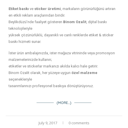
Etiket baskı
ve
sticker üretimi
, markaların görünürlüğünü artıran
en etkili reklam araçlarından biridir.
Beylikdüzü’nde faaliyet gösteren
Binom Ozalit
, dijital baskı
teknolojileriyle
yüksek çözünürlüklü, dayanıklı ve canlı renklerde etiket & sticker
baskı hizmeti sunar.
İster ürün ambalajınızda, ister mağaza vitrininde veya promosyon
malzemelerinizde kullanın;
etiketler ve stickerlar markanızı akılda kalıcı hale getirir.
Binom Ozalit olarak, her yüzeye uygun
özel malzeme
seçenekleriyle
tasarımlarınızı profesyonel baskıya dönüştürüyoruz.
(MORE…)
July 9, 2017
0 comments