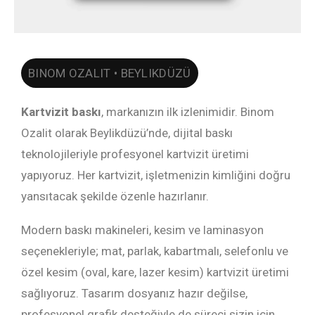
BINOM OZALIT • BEYLIKDÜZÜ
Kartvizit baskı
, markanızın ilk izlenimidir. Binom
Ozalit olarak Beylikdüzü’nde, dijital baskı
teknolojileriyle profesyonel kartvizit üretimi
yapıyoruz. Her kartvizit, işletmenizin kimliğini doğru
yansıtacak şekilde özenle hazırlanır.
Modern baskı makineleri, kesim ve laminasyon
seçenekleriyle; mat, parlak, kabartmalı, selefonlu ve
özel kesim (oval, kare, lazer kesim) kartvizit üretimi
sağlıyoruz. Tasarım dosyanız hazır değilse,
profesyonel grafik desteğiyle de süreci sizin için