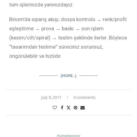
tüm işlerinizde yanınızdayız.
Binom’da sipariş akışı; dosya kontrolü → renk/profil
eşleştirme → prova → baskı → son işlem
(kesim/cilt/spiral) → teslim şeklinde ilerler. Böylece
“tasarımdan teslime” süreciniz sorunsuz,
öngörülebilir ve hızlıdır.
(MORE…)
July 9, 2017
0 comments
Hizmetlerimiz